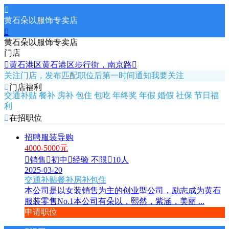

黄石朵以服饰专卖店

黄石朵以服饰专卖店
门店

黄石港区黄石港区步行街，南京路

关注门店，发布匹配职位后第一时间通知
我要关注

门店福利
交通补贴
餐补
房补
包住
包吃
年终奖
年假
婚假
社保
节日福
利

在招职位
招聘服装导购
4000-5000元

销售

初中

经验 不限

10人
2025-03-20
交通补贴
餐补
房补
包住
本公司是以女装销售为主的创业型公司，励志成为黄石
服装零售No.1本公司有朵以，熙然，紫涵，美丽 ...
申请职位