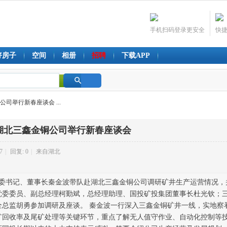
手机扫码登录更安全
快
好房子
空间
相册
招聘
下载APP
搜
司举行新春座谈会 ...
索
湖北三鑫金铜公司举行新春座谈会
7
|
回复: 0
|
来自湖北
团党委书记、董事长秦金波带队赴湖北三鑫金铜公司调研矿井生产运营情况
党委委员、副总经理柯勤斌，总经理助理、国投矿投集团董事长杜光钦；
全总监胡勇参加调研及座谈。 秦金波一行深入三鑫金铜矿井一线，实地察
矿回收率及尾矿处理等关键环节，重点了解无人值守作业、自动化控制等技