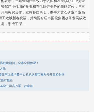
。他表示，三鑫金铜始终致力于巩固和发展核心主业竞争
及智驾产业领域的投资和在供应链业务的战略定位，与三
，开展务实合作，发挥各自所长，携手为黄石矿业产业高
职工致以新春祝福，并简要介绍市国投集团改革发展成效
形成了深 ...
风过境期间，全市全面停课！
一方阵
打造鄂东区域消费中心和武汉都市圈对外开放桥头堡
业强市根基
基金公司高万军一行座谈