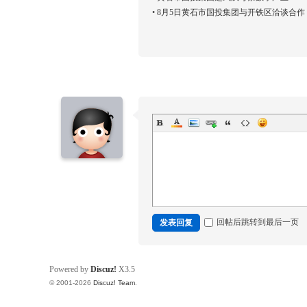
•
8月5日黄石市国投集团与开铁区洽谈合作
回帖后跳转到最后一页
发表回复
Powered by
Discuz!
X3.5
© 2001-2026
Discuz! Team
.