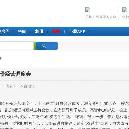
手机扫码登录更安全
快
好房子
空间
相册
招聘
下载APP
搜
会
索
月份经营调度会
9
|
回复: 0
|
来自湖北
召开5月份经营调度会，全面总结4月份经营成效，深入分析当前形势，系统
员、副总经理柯勤斌主持会议，在家领导班子成员、高管参加会议。 会上
4月份经营实际，围绕冲刺“双过半”目标，详细汇报下一步工作计划和落
松强调，要紧盯时间节点，加压奋进再提速，锚定“双过半”目标，放大既