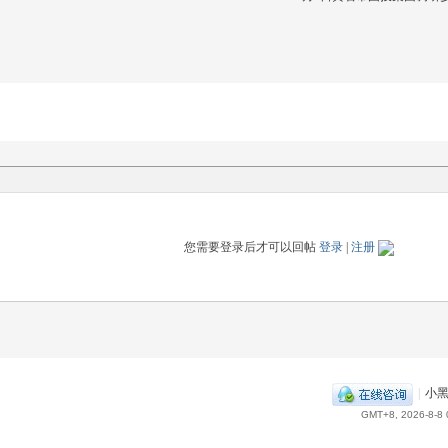
您需要登录后才可以回帖
登录
|
注册
|
小
GMT+8, 2026-8-8 