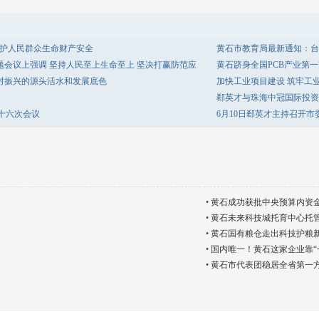
守护人民群众生命财产安全
黄石市教育局最新通知：台
题会议上强调 坚持人民至上生命至上 坚决打赢防范应
黄石跻身全国PCB产业第
乡村振兴的源头活水和发展底色
加快工业项目建设 筑牢工
郄英才与珠海中冠国际投资
十六次会议
6月10日郄英才主持召开市
•
黄石成功获批中央预算内资金2
•
黄石未来科技城托育中心托
•
黄石国有粮仓走出科技护粮新
•
国内唯一！黄石这家企业靠“
•
黄石市代表团稳居全省第一