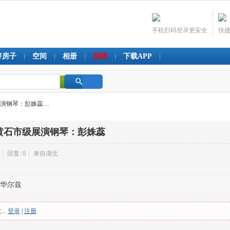
手机扫码登录更安全
快
好房子
空间
相册
招聘
下载APP
搜
钢琴：彭姝蕊 ...
索
黄石市级展演钢琴：彭姝蕊
|
回复: 0
|
来自湖北
精华尔兹
..
登录
|
注册