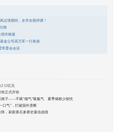
风过境期间，全市全面停课！
一方阵
业强市根基
基金公司高万军一行座谈
委常委会会议
.12亿元
管班正式开班
路子——不吸“烟气”吸氮气 夏季储粮少烦忧
一口气”，打破国外垄断
方阵，刷新黄石参赛史最佳战绩