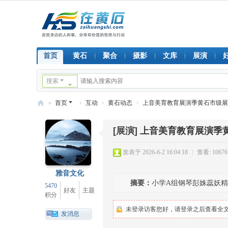
首页
黄石
聚合
摄影
文库
展演
搜索
»
首页
›
互动
›
黄石动态
›
上音美育教育展演季黄石市级展演
在
[展演]
上音美育教育展演季
黄
石
发表于 2026-6-2 16:04:18
|
查看: 10676
雅音文化
摘要：
小学A组钢琴彭姝蕊妖
5470
好友
主题
积分
未登录访客您好，请登录之后查看全文.
发消息