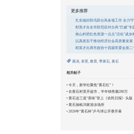
更多推荐
扎实做好防汛防台风各项工作 全力
郄英才在全市防范应对台风“巴威”专
对台风攻坚战
南山村把红色资源一点点“活化”成
以真抓实干推动经济社会高质量发展
郄英才出席市政协十四届常委会第二
展演
,
美育
,
教育
,
季黄石
,
黄石
相关帖子
•
今天，新华社聚焦“黄石红”！
•
在黄石村里开超市，半年销售额280万
•
黄石这三道“美味”登上《农民日报》头版
•
黄石抽检28家游泳场所
•
2026年“黄石杯”乒乓球公开赛开幕