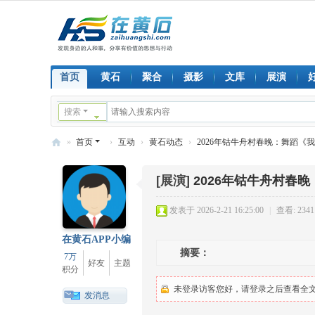
首页
黄石
聚合
摄影
文库
展演
搜索
»
首页
›
互动
›
黄石动态
›
2026年钴牛舟村春晚：舞蹈《我
在
[展演]
2026年钴牛舟村春
黄
石
发表于 2026-2-21 16:25:00
|
查看: 2341
在黄石APP小编
摘要：
7万
好友
主题
积分
未登录访客您好，请登录之后查看全文.
发消息