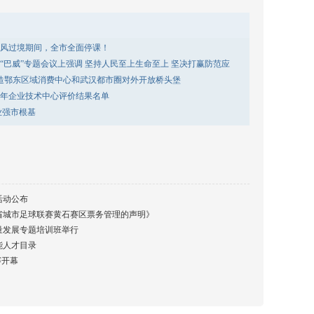
风过境期间，全市全面停课！
“巴威”专题会议上强调 坚持人民至上生命至上 坚决打赢防范应
打造鄂东区域消费中心和武汉都市圈对外开放桥头堡
25年企业技术中心评价结果名单
业强市根基
活动公布
北省城市足球联赛黄石赛区票务管理的声明》
质量发展专题培训班举行
能人才目录
赛开幕