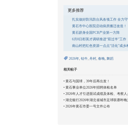
更多推荐
扎实做好防汛防台风各项工作 全力
黄石市中心医院启动病房搬迁改造！
黄石跻身全国PCB产业第一方阵
6月8日郄英才调研推进“双过半”工作
南山村把红色资源一点点“活化”成
2026年
,
钴牛
,
舟村
,
春晚
,
舞蹈
相关帖子
•
黄石与国球，39年后再出发！
•
黄石事业单位2026年招聘体检名单
•
2026年人才引进面试成绩及体检、考察
•
湖北银行2026年湖北省城市足球联赛昨晚
•
​2026年黄石市委一号文件公布