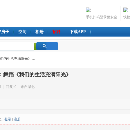
手机扫码登录更安全
快
好房子
空间
相册
招聘
下载APP
搜
们的生活充满阳光》 ...
索
晚：舞蹈《我们的生活充满阳光》
1
|
回复: 0
|
来自湖北
..
登录
|
注册