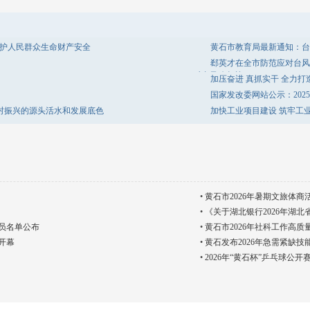
守护人民群众生命财产安全
黄石市教育局最新通知：台
郄英才在全市防范应对台风
对台风攻坚战
加压奋进 真抓实干 全力
国家发改委网站公示：20
乡村振兴的源头活水和发展底色
加快工业项目建设 筑牢工
•
黄石市2026年暑期文旅体商
•
《关于湖北银行2026年湖
人员名单公布
•
黄石市2026年社科工作高
开幕
•
黄石发布2026年急需紧缺技
•
2026年“黄石杯”乒乓球公开