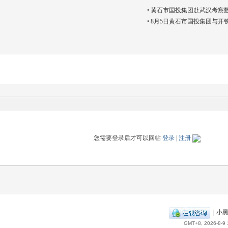
•
黄石市国投集团赴武汉考察
•
8月5日黄石市国投集团与开
您需要登录后才可以回帖
登录
|
注册
|
小
GMT+8, 2026-8-9 