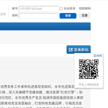
账号
自动登录
找回密码
捷登录
密码
注册
登录
手机上继续阅读
、优秀党务工作者和先进基层党组织。全市先进基层党组
引领，深入实施楼宇党建创建，激活发展“红色引擎”；创
协同示范区。全市优秀共产党员 陆洲市国投集团党群人事部
创新推动党业深度融合，打造特色党建品牌，引领党员攻