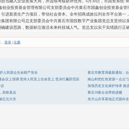
担当融入企业发展大局，并连续考核获评优秀。6月30日，市国资系统“
国鑫创业投资基金管理有限公司支部委员会中共黄石市国鑫创业投资基金管
，引进新质生产力项目，带动社会资本。全年招商成效位列全市平台第一
业集团有限公司总支部委员会中共黄石市国投数字产业集团党总支坚持以党
确建设思路，数据标注激活未来科技城人气。党总支以实干实绩践行正确 .
..
登录
|
注册
守护人民群众生命财产安全
黄石市教育局最新通知：台
题会议上强调 坚持人民至上生命至上 坚决打赢防范应
南山村把红色资源一点点“
会议
加强历史文化保护传承 推
，高铁直达
黄石18家企业带岗进藏
破亿元大关
东方山共享菜地正式面向全