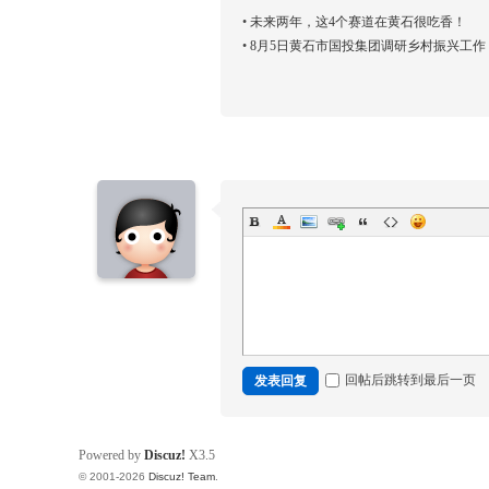
•
未来两年，这4个赛道在黄石很吃香！
•
8月5日黄石市国投集团调研乡村振兴工作
回帖后跳转到最后一页
发表回复
Powered by
Discuz!
X3.5
© 2001-2026
Discuz! Team
.