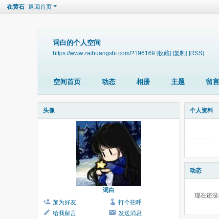
在黄石
返回首页
词白的个人空间
https://www.zaihuangshi.com/?196169
[收藏]
[复制]
[RSS]
空间首页
动态
相册
主题
留
头像
个人资料
动态
词白
现在还没
加为好友
打个招呼
给我留言
发送消息