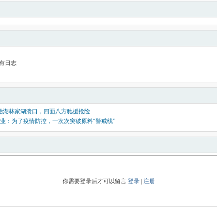
有日志
.5大冶湖林家湖溃口，四面八方驰援抢险
业：为了疫情防控，一次次突破原料“警戒线”
你需要登录后才可以留言
登录
|
注册