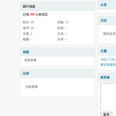
分享
统计信息
已有
299
人来访过
日志
积分:
29
经验:
13
金币:
16
好友:
--
主题:
2
日志:
--
现在还没
相册:
--
分享:
--
主题
相册
2016.7
无权查看
黄石世星药
记录
留言板
无权查看
留言