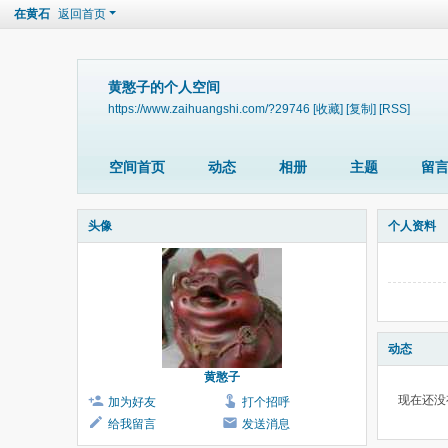
在黄石
返回首页
黄憨子的个人空间
https://www.zaihuangshi.com/?29746
[收藏]
[复制]
[RSS]
空间首页
动态
相册
主题
留
头像
个人资料
动态
黄憨子
现在还没
加为好友
打个招呼
给我留言
发送消息