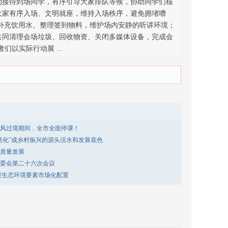
动接待到场同学，有序引导大家排队等候，协助同学们核
大家有序入场、文明就座，维持入场秩序，避免拥堵嘈
补充饮用水、整理签到物料，维护场内安静的听讲环境；
共同清理会场垃圾、回收物资、关闭多媒体设备，完成会
以实际行动展 ...
风过境期间，全市全面停课！
活化”成乡村振兴的源头活水和发展底色
质量发展
委会第二十六次会议
进生态环境要素市场化配置