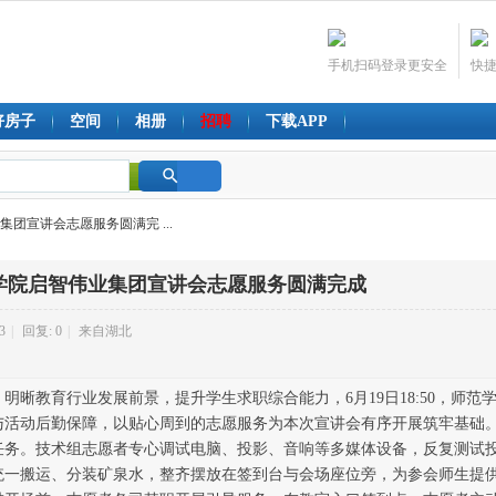
手机扫码登录更安全
快
好房子
空间
相册
招聘
下载APP
搜
团宣讲会志愿服务圆满完 ...
索
学院启智伟业集团宣讲会志愿服务圆满完成
3
|
回复: 0
|
来自湖北
明晰教育行业发展前景，提升学生求职综合能力，6月19日18:50，师范学
与活动后勤保障，以贴心周到的志愿服务为本次宣讲会有序开展筑牢基础。
任务。技术组志愿者专心调试电脑、投影、音响等多媒体设备，反复测试
统一搬运、分装矿泉水，整齐摆放在签到台与会场座位旁，为参会师生提