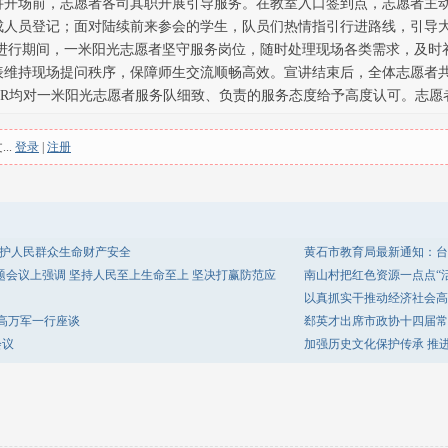
讲开场前，志愿者各司其职开展引导服务。在教室入口签到点，志愿者主
成人员登记；面对陆续前来参会的学生，队员们热情指引行进路线，引导
讲进行期间，一米阳光志愿者坚守服务岗位，随时处理现场各类需求，及时
表维持现场提问秩序，保障师生交流顺畅高效。宣讲结束后，全体志愿者
R均对一米阳光志愿者服务队细致、负责的服务态度给予高度认可。志愿者们
..
登录
|
注册
守护人民群众生命财产安全
黄石市教育局最新通知：台
题会议上强调 坚持人民至上生命至上 坚决打赢防范应
南山村把红色资源一点点“
以真抓实干推动经济社会高
高万军一行座谈
郄英才出席市政协十四届常
会议
加强历史文化保护传承 推