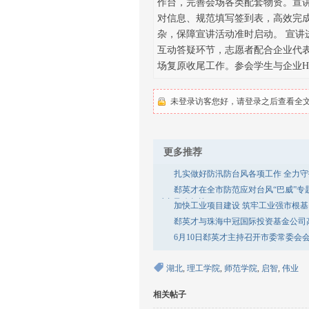
作台，完善会场各类配套物资。宣
对信息、规范填写签到表，高效完
杂，保障宣讲活动准时启动。 宣
互动答疑环节，志愿者配合企业代
场复原收尾工作。参会学生与企业H
未登录访客您好，请登录之后查看全文.
更多推荐
扎实做好防汛防台风各项工作 全力
郄英才在全市防范应对台风“巴威”专
对台风攻坚战
加快工业项目建设 筑牢工业强市根基
郄英才与珠海中冠国际投资基金公司
6月10日郄英才主持召开市委常委会
湖北
,
理工学院
,
师范学院
,
启智
,
伟业
相关帖子