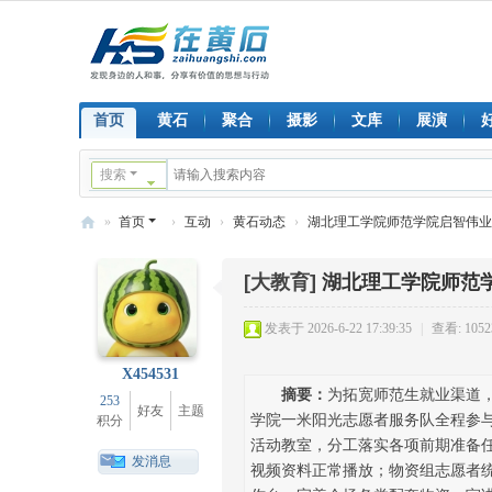
首页
黄石
聚合
摄影
文库
展演
搜索
»
首页
›
互动
›
黄石动态
›
湖北理工学院师范学院启智伟业集
在
[大教育]
湖北理工学院师范
黄
石
发表于 2026-6-22 17:39:35
|
查看: 1052
X454531
摘要：
为拓宽师范生就业渠道，
253
好友
主题
学院一米阳光志愿者服务队全程参
积分
活动教室，分工落实各项前期准备
发消息
视频资料正常播放；物资组志愿者