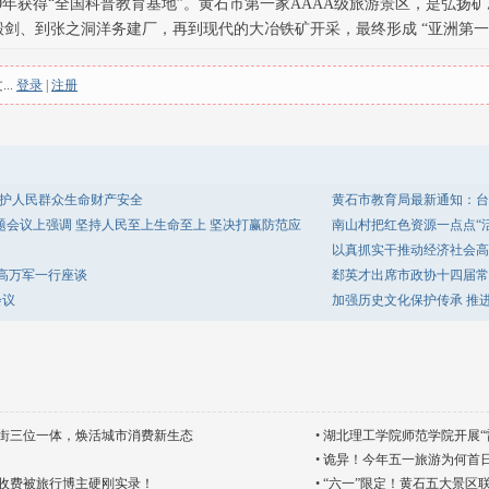
10年获得“全国科普教育基地”。黄石市第一家AAAA级旅游景区，是弘扬
锻剑、到张之洞洋务建厂，再到现代的大冶铁矿开采，最终形成 “亚洲第一采
..
登录
|
注册
守护人民群众生命财产安全
黄石市教育局最新通知：台
题会议上强调 坚持人民至上生命至上 坚决打赢防范应
南山村把红色资源一点点“
以真抓实干推动经济社会高
高万军一行座谈
郄英才出席市政协十四届常
会议
加强历史文化保护传承 推
街三位一体，焕活城市消费新生态
•
湖北理工学院师范学院开展“
•
诡异！今年五一旅游为何首
收费被旅行博主硬刚实录！
•
“六一”限定！黄石五大景区