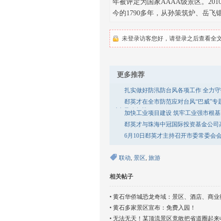
年被评定为国家AAAA级景区。20
今的1790多年，从孙策筑炉、岳飞
未登录访客您好，请登录之后查看全文.
更多推荐
扎实做好防汛防台风各项工作 全力
郄英才在全市防范应对台风“巴威”专
对台风攻坚战
加快工业项目建设 筑牢工业强市根基
郄英才与珠海中冠国际投资基金公司
6月10日郄英才主持召开市委常委会
联动
,
景区
,
旅游
相关帖子
•
黄石华侨城恐龙奇域：景区、酒店、商业
•
黄石多家景区宣布：免费入园！
•
无法无天！某顶流景区竟敢把省道圈起来