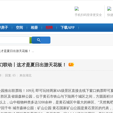
手机扫码登录更安全
快
好房子
空间
相册
招聘
下载APP
搜
才是夏日出游天花板！ ...
索
梦幻联动丨这才是夏日出游天花板！
8
|
回复: 65
|
来自湖北
园推出联票啦！109元 即可玩转两家4A级景区直接去线下窗口购票即可
名胜区及省级森林公园，位于黄石市铁山与下陆两个城区之间，方圆面积1
以上，山中植物种类多达3200余种，是黄石城区中最大的林区、“天然氧
回千年 城市森林公园：矿山公园 黄石国家矿山公园是黄石景区的代表，