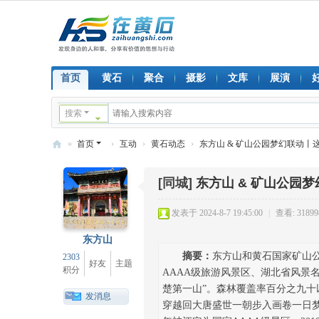
首页
黄石
聚合
摄影
文库
展演
搜索
»
首页
›
互动
›
黄石动态
›
东方山 & 矿山公园梦幻联动丨这
在
[同城]
东方山 & 矿山公园
黄
石
发表于 2024-8-7 19:45:00
|
查看: 31899
东方山
摘要：
东方山和黄石国家矿山公
2303
好友
主题
积分
AAAA级旅游风景区、湖北省风景
楚第一山”。森林覆盖率百分之九十
发消息
穿越回大唐盛世一朝步入画卷一日梦