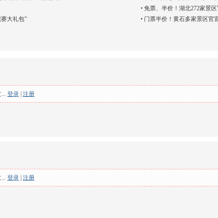
•
免票、半价！湖北272家景
赛大礼包”
•
门票半价！黄石多家景区官
..
登录
|
注册
..
登录
|
注册