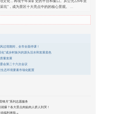
矿冶文化，再现千年采矿史的平台和窗口。从公元226年至
坑”，成为景区十大亮点中的的核心景观。 ...
风过境期间，全市全面停课！
活化”成乡村振兴的源头活水和发展底色
质量发展
委会第二十六次会议
进生态环境要素市场化配置
雷锋月”系列志愿服务
日就爆？各大景点肉贴肉人挤人到哭！
联动福利来啦→