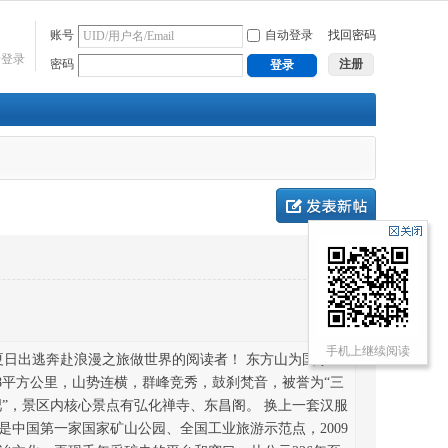
账号
自动登录
找回密码
捷登录
密码
注册
登录
手机上继续阅读
夏日出逃奔赴浪漫之旅做世界的阅读者！ 东方山为国家
8平方公里，山势连横，群峰竞秀，鼓刹梵音，被誉为“三
吧”，景区内核心景点有弘化禅寺、东昌阁。 换上一套汉服
是中国第一家国家矿山公园、全国工业旅游示范点，2009