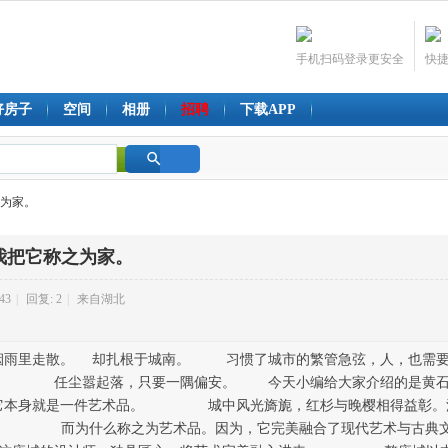
手机扫码登录更安全
快
好房子
空间
相册
招聘
下载APP
搜
之为家。
索
我把它称之为家。
43
|
回复: 2
|
来自湖北
雨里走散。 却扎根于城南。 习惯了城市的繁管急弦，人，也需要
， 任尘嚣起落，只要一隅偏安。 今天小编给大家介绍的是黄
它本身就是一件艺术品。 城中风光旖旎，红杉与晚樱相得益彰
98。 而为什么称之为艺术品。因为，它完美融合了现代艺术与古