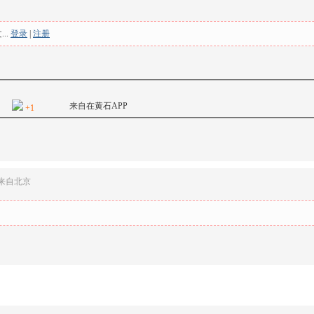
..
登录
|
注册
来自
在黄石APP
+1
来自北京