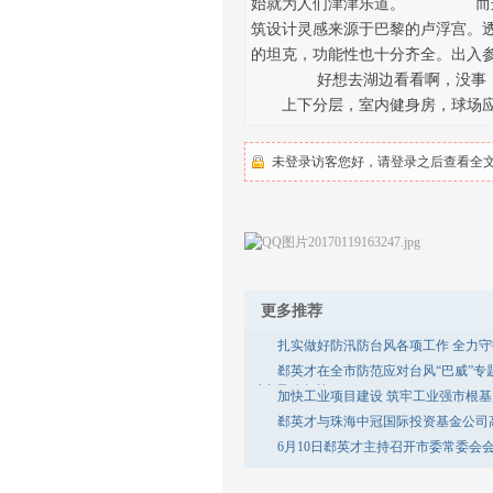
始就为人们津津乐道。 而这
筑设计灵感来源于巴黎的卢浮宫。
的坦克，功能性也十分齐全。出
好想去湖边看看啊，没事，尽
上下分层，室内健身房，球场应
未登录访客您好，请登录之后查看全文.
更多推荐
扎实做好防汛防台风各项工作 全力
郄英才在全市防范应对台风“巴威”专
对台风攻坚战
加快工业项目建设 筑牢工业强市根基
郄英才与珠海中冠国际投资基金公司
6月10日郄英才主持召开市委常委会