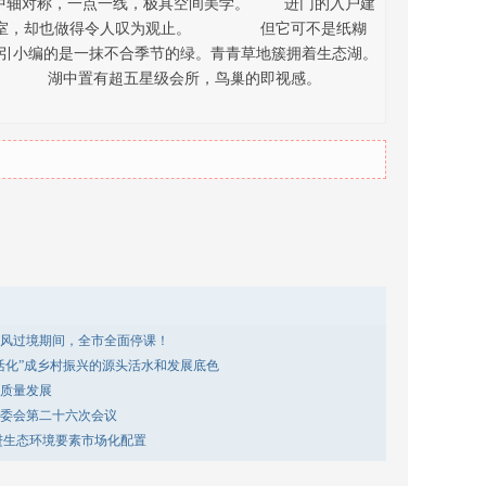
对称，一点一线，极具空间美学。 进门的入户建
间保安室，却也做得令人叹为观止。 但它可不是纸糊
小编的是一抹不合季节的绿。青青草地簇拥着生态湖。
景。 湖中置有超五星级会所，鸟巢的即视感。
风过境期间，全市全面停课！
活化”成乡村振兴的源头活水和发展底色
质量发展
委会第二十六次会议
进生态环境要素市场化配置