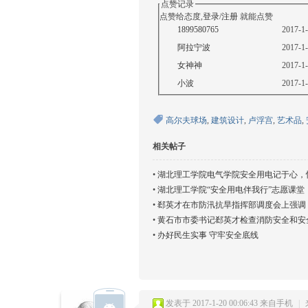
点赞记录
点赞给态度,
登录
/
注册
就能点赞
1899580765
2017-1-
阿拉宁波
2017-1-
女神神
2017-1-
小波
2017-1-
高尔夫球场
,
建筑设计
,
卢浮宫
,
艺术品
,
相关帖子
•
湖北理工学院电气学院安全用电记于心，
•
湖北理工学院“安全用电伴我行”志愿课堂
•
郄英才在市防汛抗旱指挥部调度会上强调 
安全和社会大局稳定
•
黄石市市委书记郄英才检查消防安全和安
•
办好民生实事 守牢安全底线
发表于 2017-1-20 00:06:43
来自手机
|