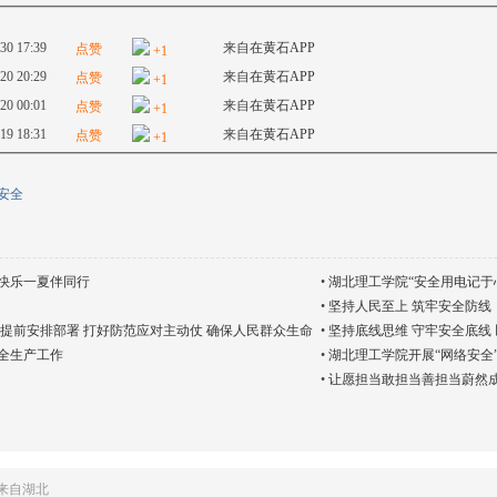
30 17:39
来自
在黄石APP
点赞
+1
20 20:29
来自
在黄石APP
点赞
+1
20 00:01
来自
在黄石APP
点赞
+1
19 18:31
来自
在黄石APP
点赞
+1
安全
快乐一夏伴同行
•
湖北理工学院“安全用电记于
•
坚持人民至上 筑牢安全防线
提前安排部署 打好防范应对主动仗 确保人民群众生命
•
坚持底线思维 守牢安全底线
全生产工作
•
湖北理工学院开展“网络安全
•
让愿担当敢担当善担当蔚然成
来自湖北