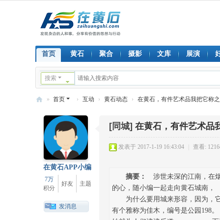
首页
黄石
聚合
摄影
文库
展演
搜索
»
首页
›
互动
›
黄石动态
›
在黄石，有件艺术品我把它称
在
[同城]
在黄石，有件艺术品
黄
石
发表于 2017-1-19 16:43:04
|
查看: 1216
在黄石APP小编
摘要：
涉世未深的江南，在烟
7万
好友
主题
的心，随小编一起走向黄石城南
积分
为什么要用城来形容，因为，
发消息
有个雅称为佳木，编号是公园1