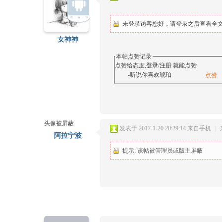
未登录访客您好，请登录之后查看全文.
女神神
本帖点赞记录
点赞给态度,
登录
/
注册
就能点赞
-听说你喜欢琥珀
点赞
头像被屏蔽
发表于 2017-1-20 20:29:14
来自手机
|
阿拉宁波
提示:
该帖被管理员或版主屏蔽