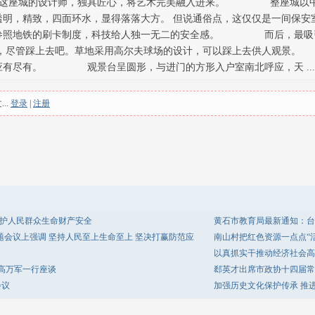
座城的设计师，独具匠心，将艺术完美融入进来。 整座城以中轴
透明，精致，四面环水，显得落落大方。 但说通俗点，这仅仅是一
入参照地铁的刷卡制度，科技给人独一无二的安全感。 而后，最吸引
管踩上去吧。草地采用高尔夫球场的设计，可以踩上去供人观
有尽有。 观景台呈圆形，与进门的方形入户室南北呼应，天 ...
..
登录
|
注册
守护人民群众生命财产安全
黄石市教育局最新通知：台
题会议上强调 坚持人民至上生命至上 坚决打赢防范应
南山村把红色资源一点点“
以真抓实干推动经济社会高
高万军一行座谈
郄英才出席市政协十四届常
会议
加强历史文化保护传承 推